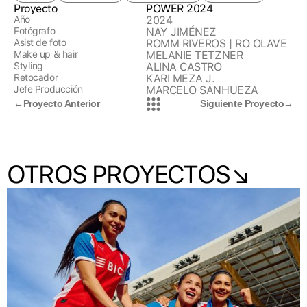
Proyecto
POWER 2024
Año
2024
Fotógrafo
NAY JIMÉNEZ
Asist de foto
ROMM RIVEROS | RO OLAVE
Make up & hair
MELANIE TETZNER
Styling
ALINA CASTRO
Retocador
KARI MEZA J.
Jefe Producción
MARCELO SANHUEZA
←
Proyecto Anterior
Siguiente Proyecto
→
OTROS PROYECTOS↘︎