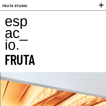
FRUTA STUDIO
esp
ac_
io.
FRUTA