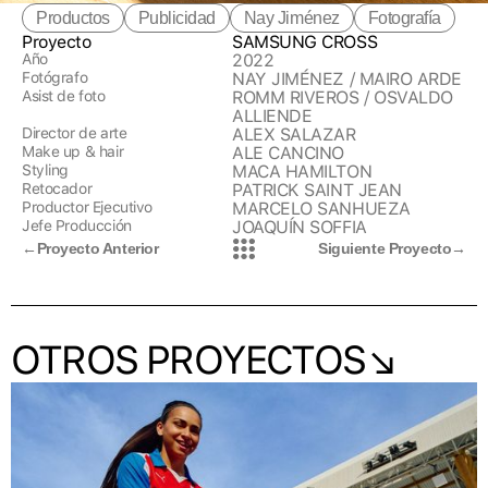
Productos
Publicidad
Nay Jiménez
Fotografía
Proyecto
SAMSUNG CROSS
Año
2022
Fotógrafo
NAY JIMÉNEZ / MAIRO ARDE
Asist de foto
ROMM RIVEROS / OSVALDO
ALLIENDE
Director de arte
ALEX SALAZAR
Make up & hair
ALE CANCINO
Styling
MACA HAMILTON
Retocador
PATRICK SAINT JEAN
Productor Ejecutivo
MARCELO SANHUEZA
Jefe Producción
JOAQUÍN SOFFIA
←
Proyecto Anterior
Siguiente Proyecto
→
OTROS PROYECTOS↘︎