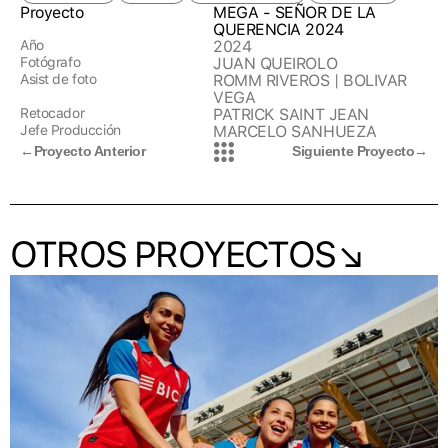
Proyecto
MEGA - SEÑOR DE LA
QUERENCIA 2024
Año
2024
Fotógrafo
JUAN QUEIROLO
Asist de foto
ROMM RIVEROS | BOLIVAR
VEGA
Retocador
PATRICK SAINT JEAN
Jefe Producción
MARCELO SANHUEZA
←
Proyecto Anterior
Siguiente Proyecto
→
OTROS PROYECTOS↘︎